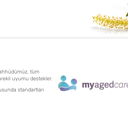
 taahhüdümüz, tüm
ürekli uyumu destekler.
sunda standartları