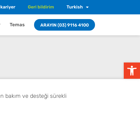
kariyer
Geri bildirim
Turkish
r
Temas
ARAYIN (03) 9116 4100
Araç çubuğunu aç
nan bakım ve desteği sürekli